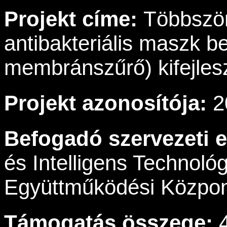
Projekt címe:
Többször 
antibakteriális maszk be
membránszűrő) kifejles
Projekt azonosítója:
2
Befogadó szervezeti 
és Intelligens Technológ
Együttműködési Közpo
Támogatás összege:
4