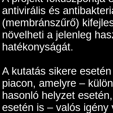
antivirális és antibakter
(membránszűrő) kifejle
növelheti a jelenleg h
hatékonyságát.
A kutatás sikere esetén
piacon, amelyre – külö
hasonló helyzet esetén,
esetén is – valós igény