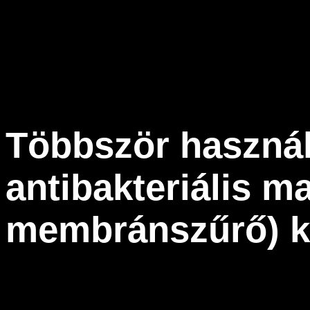
Többször használh
antibakteriális ma
membránszűrő) ki